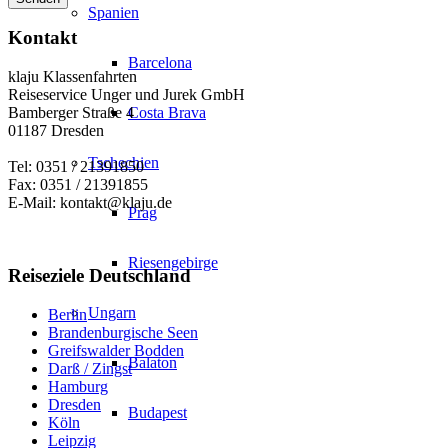
Spanien
Kontakt
Barcelona
klaju Klassenfahrten
Reiseservice Unger und Jurek GmbH
Costa Brava
Bamberger Straße 4
01187 Dresden
Tschechien
Tel: 0351 / 21391850
Fax: 0351 / 21391855
E-Mail: kontakt@klaju.de
Prag
Riesengebirge
Reiseziele Deutschland
Ungarn
Berlin
Brandenburgische Seen
Greifswalder Bodden
Balaton
Darß / Zingst
Hamburg
Dresden
Budapest
Köln
Leipzig