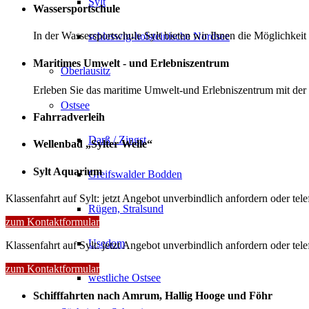
Sylt
Wassersportschule
In der Wassersportschule Sylt bieten wir Ihnen die Möglichkeit
schleswig-holsteinische Nordsee
Maritimes Umwelt - und Erlebniszentrum
Oberlausitz
Erleben Sie das maritime Umwelt-und Erlebniszentrum mit der
Ostsee
Fahrradverleih
Darß / Zingst
Wellenbad „Sylter Welle“
Sylt Aquarium
Greifswalder Bodden
Klassenfahrt auf Sylt: jetzt Angebot unverbindlich anfordern oder tel
Rügen, Stralsund
zum Kontaktformular
Usedom
Klassenfahrt auf Sylt: jetzt Angebot unverbindlich anfordern oder tel
zum Kontaktformular
westliche Ostsee
Schifffahrten nach Amrum, Hallig Hooge und Föhr