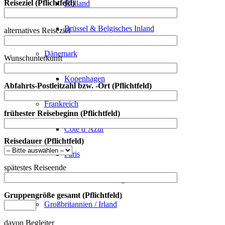
Reiseziel (Pflichtfeld)
Holland
Brüssel & Belgisches Inland
alternatives Reiseziel
Dänemark
Wunschunterkunft
Kopenhagen
Abfahrts-Postleitzahl bzw. -Ort (Pflichtfeld)
Frankreich
frühester Reisebeginn (Pflichtfeld)
Côte d’Azur
Reisedauer (Pflichtfeld)
Paris
spätestes Reiseende
Elsass & Straßburg
Gruppengröße gesamt (Pflichtfeld)
Großbritannien / Irland
davon Begleiter