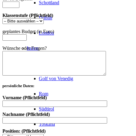
Schottland
Klassenstufe (Pflichtfeld)
Dublin
geplantes Budget (in Euro)
London
Italien
Wünsche oder Fragen?
Gardasee
Golf von Venedig
persönliche Daten:
Rom
Vorname (Pflichtfeld)
Südtirol
Nachname (Pflichtfeld)
Toskana
Position: (Pflichtfeld)