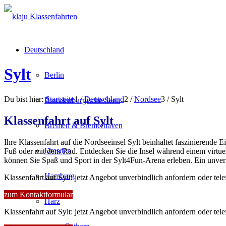
Deutschland
Sylt
Berlin
Du bist hier:
Startseite
1
/
Deutschland
2
/
Nordsee
3
/
Sylt
Brandenburgische Seen
Klassenfahrt auf Sylt
Bremen & Bremerhaven
Ihre Klassenfahrt auf die Nordseeinsel Sylt beinhaltet faszinierende 
Dresden
Fuß oder mit dem Rad. Entdecken Sie die Insel während einem virtue
können Sie Spaß und Sport in der Sylt4Fun-Arena erleben. Ein unverg
Hamburg
Klassenfahrt auf Sylt: jetzt Angebot unverbindlich anfordern oder tel
zum Kontaktformular
Harz
Klassenfahrt auf Sylt: jetzt Angebot unverbindlich anfordern oder tel