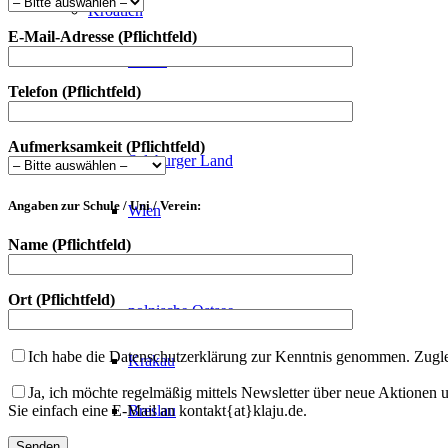
Kroatien
E-Mail-Adresse (Pflichtfeld)
Istrien
Telefon (Pflichtfeld)
Österreich
Aufmerksamkeit (Pflichtfeld)
Salzburger Land
Angaben zur Schule / Uni / Verein:
Wien
Name (Pflichtfeld)
Polen
Ort (Pflichtfeld)
polnische Ostsee
Ich habe die Datenschutzerklärung zur Kenntnis genommen. Zugleic
Krakau
Ja, ich möchte regelmäßig mittels Newsletter über neue Aktionen
Sie einfach eine E-Mail an kontakt{at}klaju.de.
Breslau