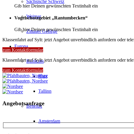
Sächsische Schweiz
Gib hier Deinen gewünschten Textinhalt ein
Weimar
Vogelschutzgebiet „Rantumbecken“
Gib hier Deinen gewünschten Textinhalt ein
Zittauer Gebirge
Klassenfahrt auf Sylt: jetzt Angebot unverbindlich anfordern oder tel
Europa
zum Kontaktformular
Klassenfahrt auf Sylt: jetzt Angebot unverbindlich anfordern oder tel
Baltikum
zum Kontaktformular
Riga
Tallinn
Angebotsanfrage
Benelux
Amsterdam