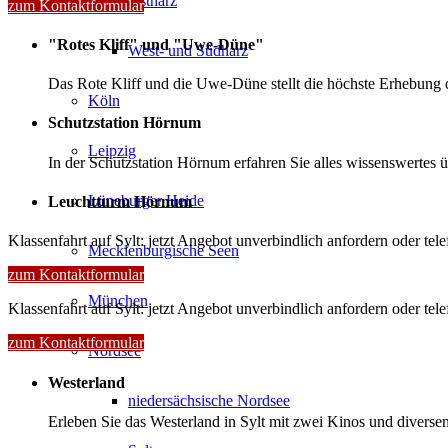
Ostharz
zum Kontaktformular
"Rotes Kliff" und "Uwe-Düne"
West- und Südharz
Das Rote Kliff und die Uwe-Düne stellt die höchste Erhebung d
Köln
Schutzstation Hörnum
Leipzig
In der Schutzstation Hörnum erfahren Sie alles wissenswertes 
Lüneburger Heide
Leuchtturm Hörnum
Klassenfahrt auf Sylt: jetzt Angebot unverbindlich anfordern oder tel
Mecklenburgische Seen
zum Kontaktformular
München
Klassenfahrt auf Sylt: jetzt Angebot unverbindlich anfordern oder tel
zum Kontaktformular
Nordsee
Westerland
niedersächsische Nordsee
Erleben Sie das Westerland in Sylt mit zwei Kinos und diverse